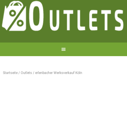
Startseite
/
Outlets
/
erlenbacher Werksverkauf Köln