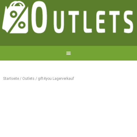
Startseite
/
Outlets
/
gift4you Lagerverkauf