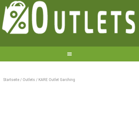
Startseite
/
Outlets
/
KARE Outlet Garching