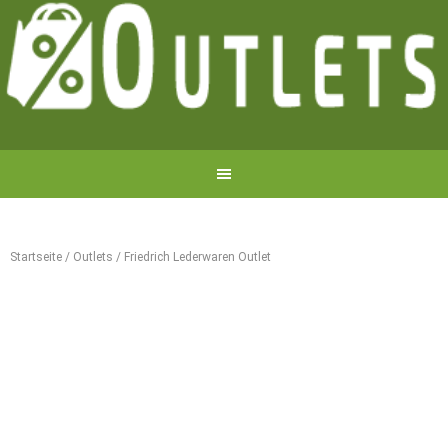
Startseite
/
Outlets
/
Friedrich Lederwaren Outlet