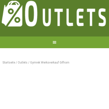
Startseite
/
Outlets
/
Gymrek Werksverkauf Gifhorn