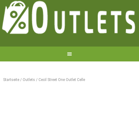
Startseite
/
Outlets
/
Cecil Street One Outlet Celle