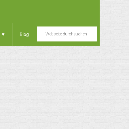
e ▼
Blog