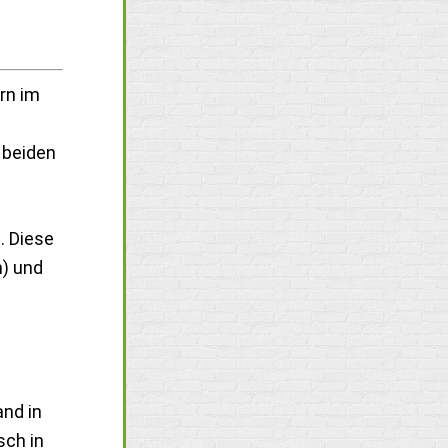
rn im
 beiden
. Diese
n) und
and in
sch in