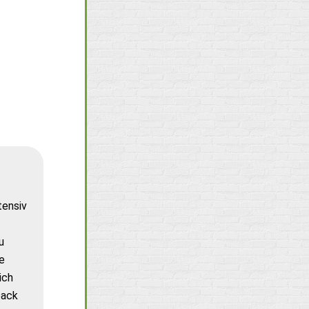
tensiv
u
e
ich
back