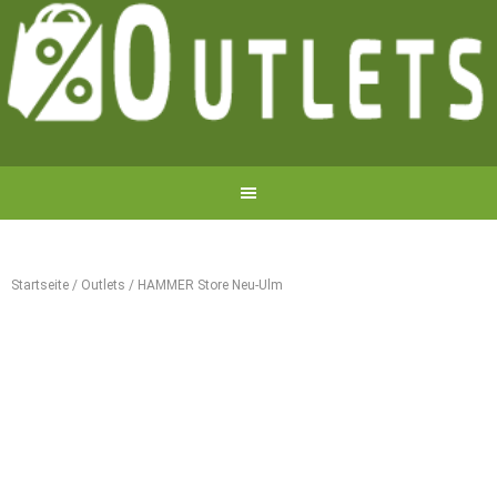
Startseite
/
Outlets
/
HAMMER Store Neu-Ulm