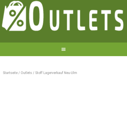
Startseite
/
Outlets
/
Stoff Lagerverkauf Neu-Ulm