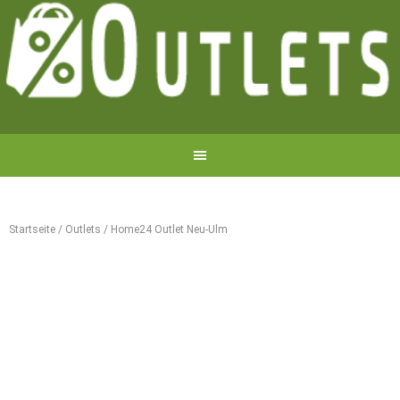
Startseite
/
Outlets
/
Home24 Outlet Neu-Ulm