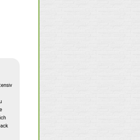
tensiv
u
e
ich
back