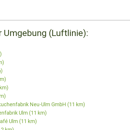
r Umgebung (Luftlinie):
)
m)
)
km)
 km)
km)
kuchenfabrik Neu-Ulm GmbH (11 km)
nfabrik Ulm (11 km)
afé Ulm (11 km)
12 km)