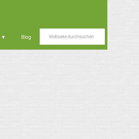
e ▼
Blog