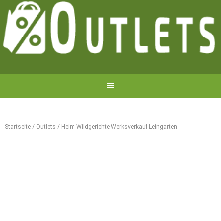
Startseite
/
Outlets
/
Heim Wildgerichte Werksverkauf Leingarten