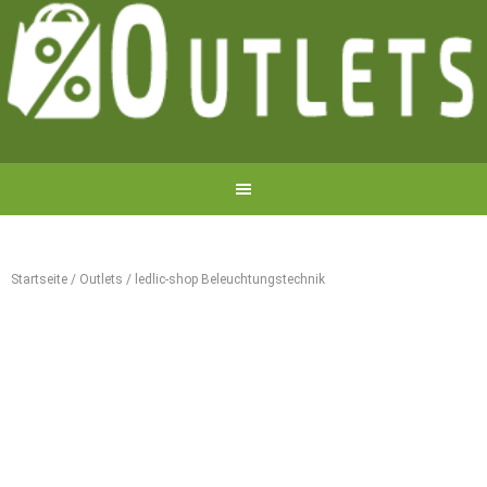
Startseite
/
Outlets
/
ledlic-shop Beleuchtungstechnik