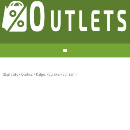
Startseite
/
Outlets
/
Katjes Fabrikverkauf Berlin