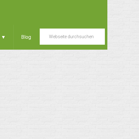
e ▼
Blog