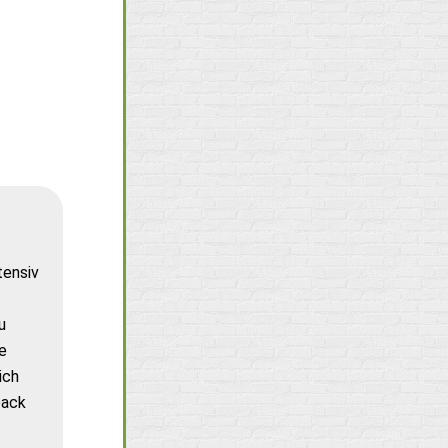
tensiv
u
e
ich
back