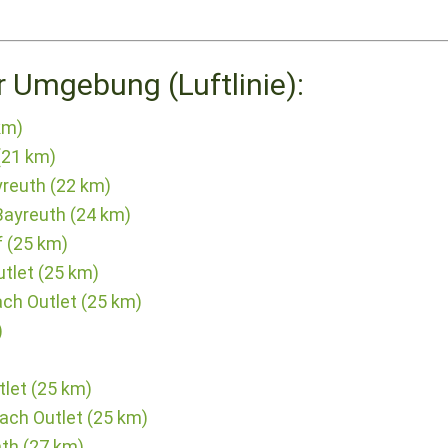
r Umgebung (Luftlinie):
km)
(21 km)
reuth (22 km)
Bayreuth (24 km)
f (25 km)
utlet (25 km)
ach Outlet (25 km)
)
tlet (25 km)
lach Outlet (25 km)
th (27 km)