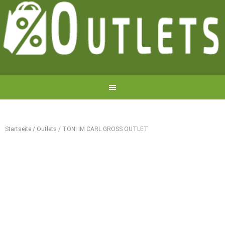
Startseite
/
Outlets
/
TONI IM CARL GROSS OUTLET