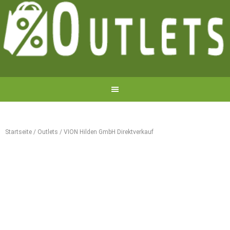
Startseite
/
Outlets
/
VION Hilden GmbH Direktverkauf