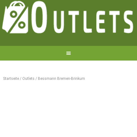
Startseite
/
Outlets
/
Bessmann Bremen-Brinkum