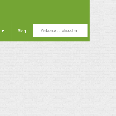
e ▼
Blog