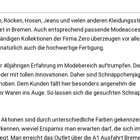
rn, Röcken, Hosen, Jeans und vielen anderen Kleidungss
utlet in Bremen. Auch entsprechend passende Modeacce
ändigen Kollektionen der Firma Zero überzeugen vor all
natürlich auch die hochwertige Fertigung.
er 40jährigen Erfahrung im Modebereich auftrumpfen. Di
der mit tollen Innovationen. Daher sind Schnäppchenjäg
hoben. Dem Kunden fällt hier besonders angenehm die
 der Waren ins Auge. So lassen sich die gesuchten Schn
Aktionen sind durch unterschiedliche Farben gekennzei
rkennen, wieviel Ersparnis man erwarten darf, die sich 
t. Man erreicht das Outlet über die A1 Ausfahrt Brem