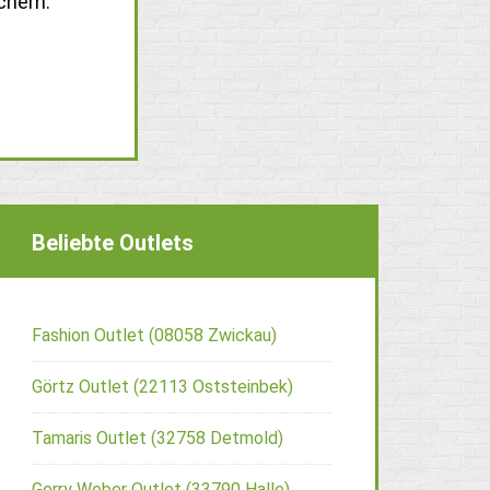
chern.
Beliebte Outlets
Fashion Outlet (08058 Zwickau)
Görtz Outlet (22113 Oststeinbek)
Tamaris Outlet (32758 Detmold)
Gerry Weber Outlet (33790 Halle)