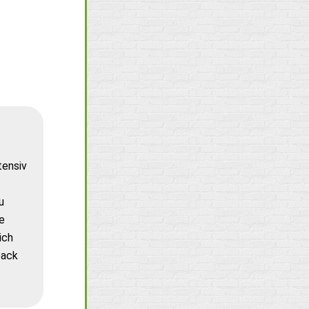
tensiv
u
e
ich
back