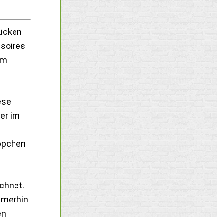
tücken
ssoires
em
ese
er im
äppchen
chnet.
immerhin
en