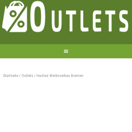
Startseite
/
Outlets
/
Hachez Werksverkau Bremen