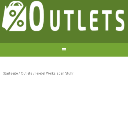
Startseite
/
Outlets
/
Friebel Werksladen Stuhr