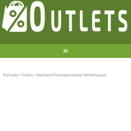
Startseite
/
Outlets
/
Geestland Putenspezialitäten Wildeshausen