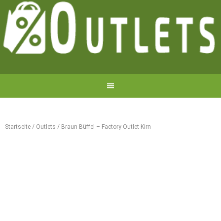
Startseite
/
Outlets
/
Braun Büffel – Factory Outlet Kirn