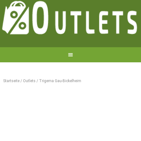
Startseite
/
Outlets
/
Trigema Gau-Bickelheim