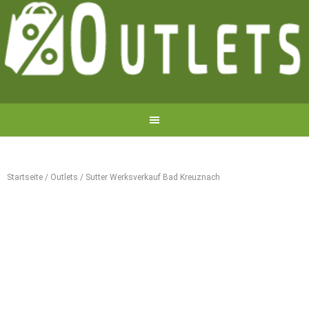
Startseite
/
Outlets
/
Sutter Werksverkauf Bad Kreuznach