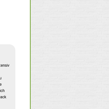
tensiv
u
e
ich
back