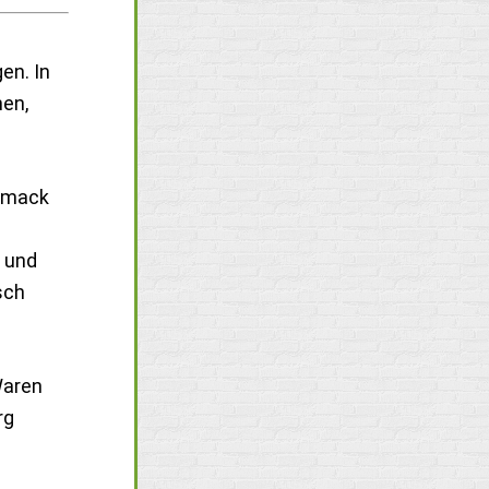
en. In
nen,
chmack
 und
sch
Waren
rg