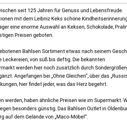
ischen seit 125 Jahren für Genuss und Lebensfreude.
tionen mit dem Leibniz Keks schöne Kindheitserinnerung
ger eine enorme Auswahl an Keksen, Schokolade, Prali
stigen Preisen geboten.
ngebotenen Bahlsen Sortiment etwas nach seinem Ges
 Leckereien, von süß bis deftig. Die bekannten
arkt werden hier noch zusätzlich durch Sondergrößen
gänzt. Angefangen bei „Ohne Gleichen“, über das „Russi
ckungen, hier findet jeder, was das Herz begehrt.
ten werden, haben ähnliche Preisen wie im Supermarkt. 
gegen besonders günstig. Das Bahlsen Outlet in Oldenbu
burg auf dem Gelände von „Maco-Möbel“.