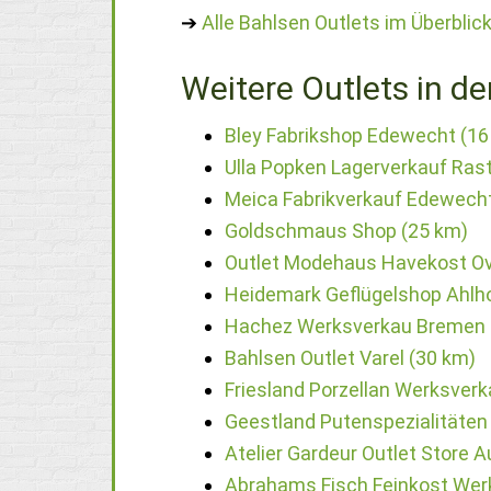
➔
Alle Bahlsen Outlets im Überblic
Weitere Outlets in de
Bley Fabrikshop Edewecht (16
Ulla Popken Lagerverkauf Ras
Meica Fabrikverkauf Edewecht
Goldschmaus Shop (25 km)
Outlet Modehaus Havekost Ov
Heidemark Geflügelshop Ahlho
Hachez Werksverkau Bremen 
Bahlsen Outlet Varel (30 km)
Friesland Porzellan Werksverk
Geestland Putenspezialitäten
Atelier Gardeur Outlet Store 
Abrahams Fisch Feinkost Wer