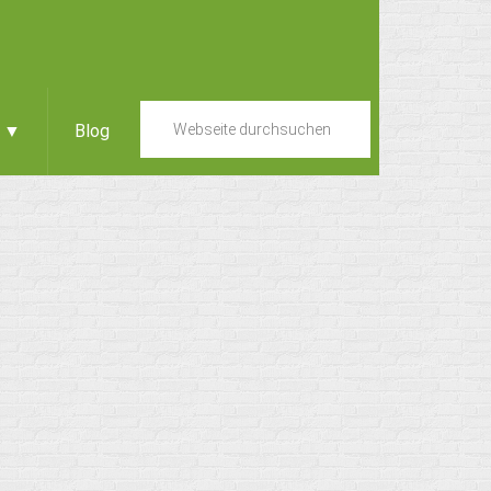
e ▼
Blog