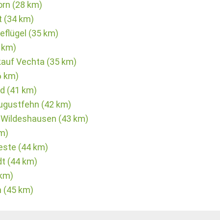
rn (28 km)
 (34 km)
eflügel (35 km)
 km)
auf Vechta (35 km)
6 km)
ld (41 km)
Augustfehn (42 km)
 Wildeshausen (43 km)
m)
este (44 km)
dt (44 km)
 km)
n (45 km)