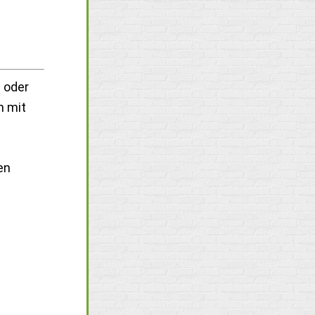
 oder
n mit
en