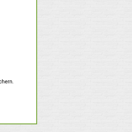
chern.