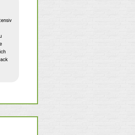
tensiv
u
e
ich
back