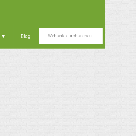
e ▼
Blog