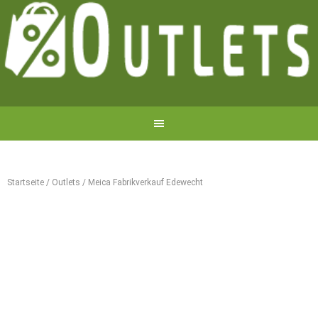
Startseite
/
Outlets
/
Meica Fabrikverkauf Edewecht