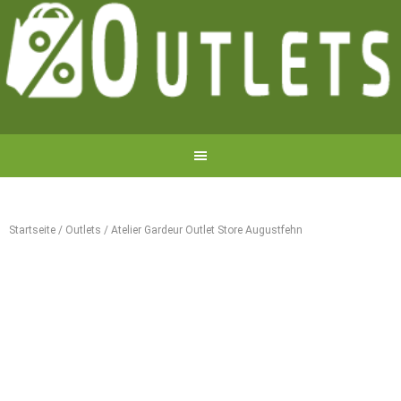
Startseite
/
Outlets
/
Atelier Gardeur Outlet Store Augustfehn