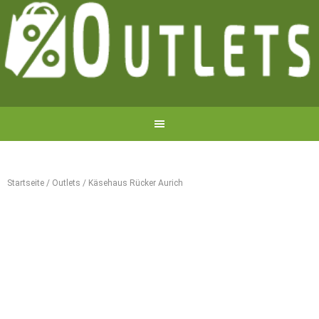
Startseite
/
Outlets
/
Käsehaus Rücker Aurich