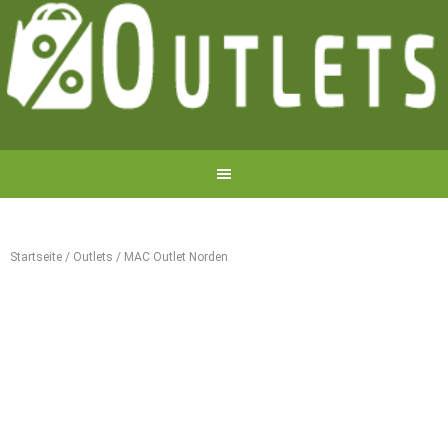
Startseite
/
Outlets
/
MAC Outlet Norden