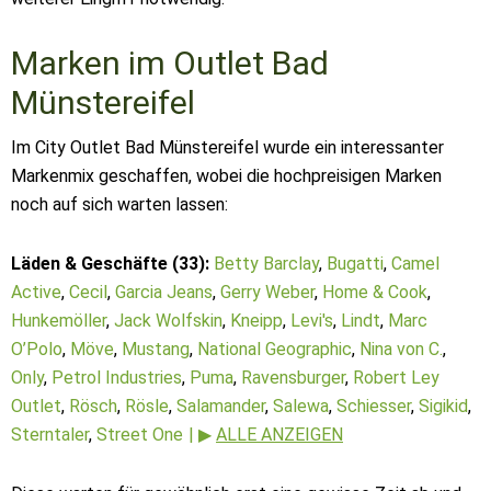
Marken im Outlet Bad
Münstereifel
Im City Outlet Bad Münstereifel wurde ein interessanter
Markenmix geschaffen, wobei die hochpreisigen Marken
noch auf sich warten lassen:
Läden & Geschäfte (33):
Betty Barclay
,
Bugatti
,
Camel
Active
,
Cecil
,
Garcia Jeans
,
Gerry Weber
,
Home & Cook
,
Hunkemöller
,
Jack Wolfskin
,
Kneipp
,
Levi's
,
Lindt
,
Marc
O’Polo
,
Möve
,
Mustang
,
National Geographic
,
Nina von C.
,
Only
,
Petrol Industries
,
Puma
,
Ravensburger
,
Robert Ley
Outlet
,
Rösch
,
Rösle
,
Salamander
,
Salewa
,
Schiesser
,
Sigikid
,
Sterntaler
,
Street One
| ▶
ALLE ANZEIGEN