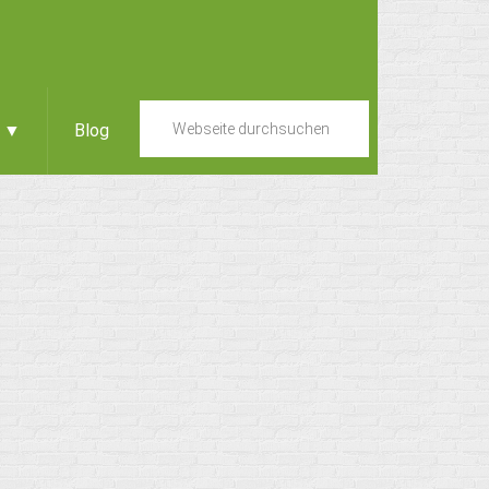
e ▼
Blog