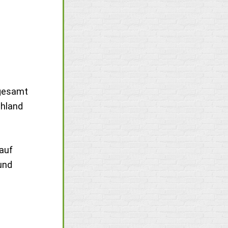
sgesamt
chland
 auf
und