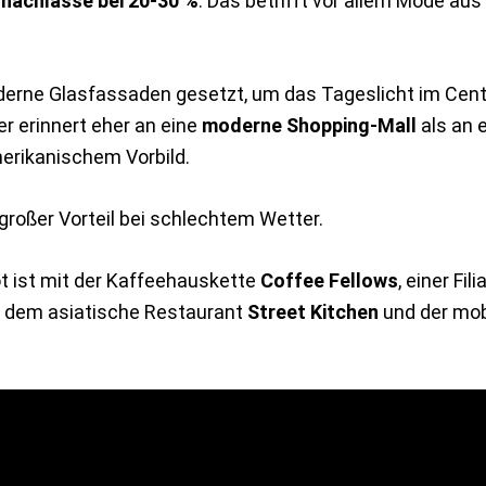
snachlässe bei 20-30 %
. Das betrifft vor allem Mode aus
derne Glasfassaden gesetzt, um das Tageslicht im Cent
r erinnert eher an eine
moderne Shopping-Mall
als an e
erikanischem Vorbild.
großer Vorteil bei schlechtem Wetter.
 ist mit der Kaffeehauskette
Coffee Fellows
, einer Fil
dem asiatische Restaurant
Street Kitchen
und der mob