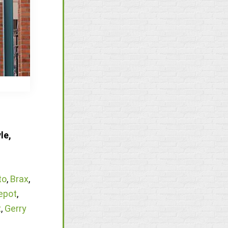
le,
to
,
Brax
,
epot
,
x
,
Gerry