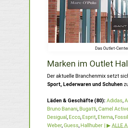
Das Outlet-Center 
Marken im Outlet Hal
Der aktuelle Branchenmix setzt s
Sport, Lederwaren und Schuhen
z
Läden & Geschäfte (80):
Adidas
,
A
Bruno Banani
,
Bugatti
,
Camel Activ
Desigual
,
Ecco
,
Esprit
,
Eterna
,
Fossi
Weber
,
Guess
,
Hallhuber
| ▶
ALLE 