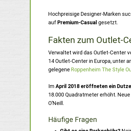
Hochpreisige Designer-Marken such
auf
Premium-Casual
gesetzt.
Fakten zum Outlet-C
Verwaltet wird das Outlet-Center 
14 Outlet-Center in Europa, unter a
gelegene
Roppenheim The Style Ou
Im
April 2018 eröffneten ein Dutz
18.000 Quadratmeter erhöht. Neue M
O’Neill.
Häufige Fragen
Gibt es eine Parkgebühr?
Nein