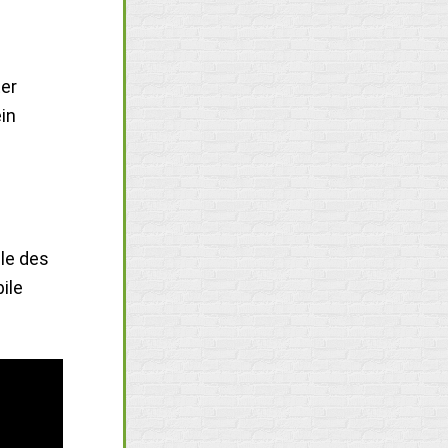
er
in
iale des
ile