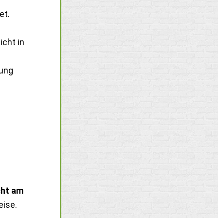
et.
icht in
uung
cht am
eise.