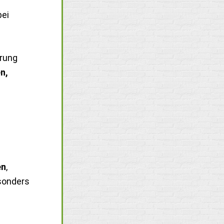
bei
erung
n,
en
,
esonders