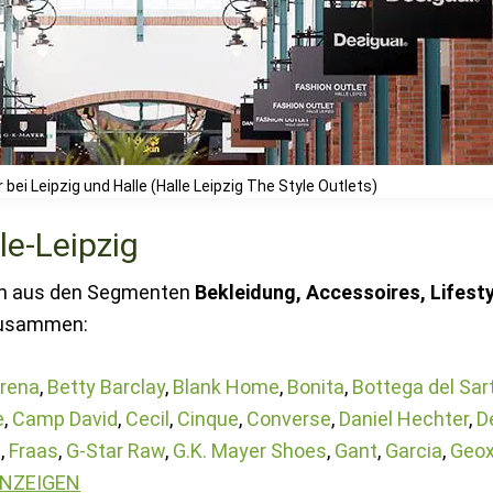
bei Leipzig und Halle (Halle Leipzig The Style Outlets)
le-Leipzig
ich aus den Segmenten
Bekleidung, Accessoires, Lifesty
usammen:
rena
,
Betty Barclay
,
Blank Home
,
Bonita
,
Bottega del Sar
e
,
Camp David
,
Cecil
,
Cinque
,
Converse
,
Daniel Hechter
,
D
l
,
Fraas
,
G-Star Raw
,
G.K. Mayer Shoes
,
Gant
,
Garcia
,
Geo
ANZEIGEN