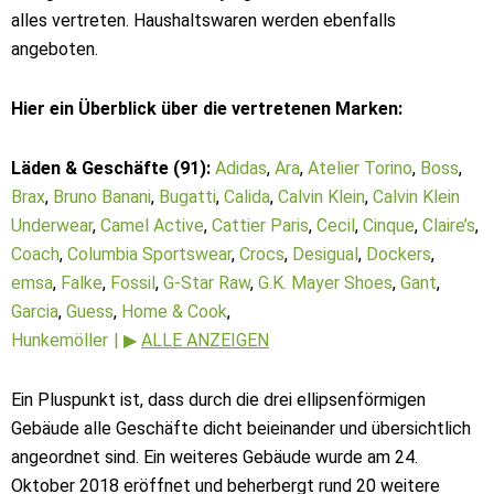
alles vertreten. Haushaltswaren werden ebenfalls
angeboten.
Hier ein Überblick über die vertretenen Marken:
Läden & Geschäfte (91):
Adidas
,
Ara
,
Atelier Torino
,
Boss
,
Brax
,
Bruno Banani
,
Bugatti
,
Calida
,
Calvin Klein
,
Calvin Klein
Underwear
,
Camel Active
,
Cattier Paris
,
Cecil
,
Cinque
,
Claire’s
,
Coach
,
Columbia Sportswear
,
Crocs
,
Desigual
,
Dockers
,
emsa
,
Falke
,
Fossil
,
G-Star Raw
,
G.K. Mayer Shoes
,
Gant
,
Garcia
,
Guess
,
Home & Cook
,
Hunkemöller
| ▶
ALLE ANZEIGEN
Ein Pluspunkt ist, dass durch die drei ellipsenförmigen
Gebäude alle Geschäfte dicht beieinander und übersichtlich
angeordnet sind. Ein weiteres Gebäude wurde am 24.
Oktober 2018 eröffnet und beherbergt rund 20 weitere